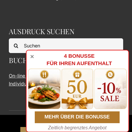
AUSDRUCK SUCHEN
Search
for:
4 BONUSSE

BUCHEN
FÜR IHREN AUFENTHALT
On-line Buchen
Individuelles Angebot
MEHR ÜBER DIE BONUSSE
© Copyright 2026
ONLINE
BUCHUNG
Zeitlich begrenztes Angebot
ONLINE BUCHEN