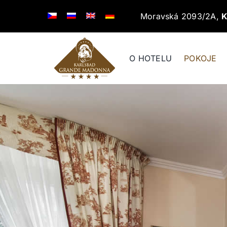
Přeskočit
Moravská 2093/2A,
K
na
obsah
O HOTELU
POKOJE