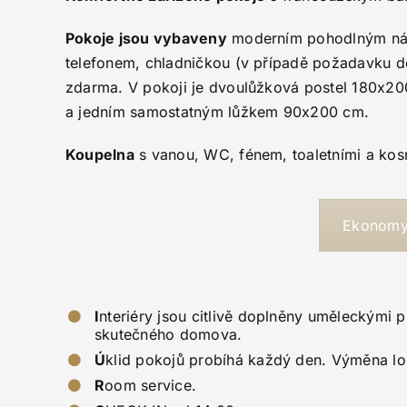
Pokoje jsou vybaveny
moderním pohodlným náb
telefonem, chladničkou (v případě požadavku dop
zdarma. V pokoji je dvoulůžková postel 180х20
a jedním samostatným lůžkem 90х200 cm.
Koupelna
s vanou, WC, fénem, toaletními a kosm
Ekonomy
I
nteriéry jsou citlivě doplněny uměleckými
skutečného domova.
Ú
klid pokojů probíhá každý den. Výměna lo
R
oom service.