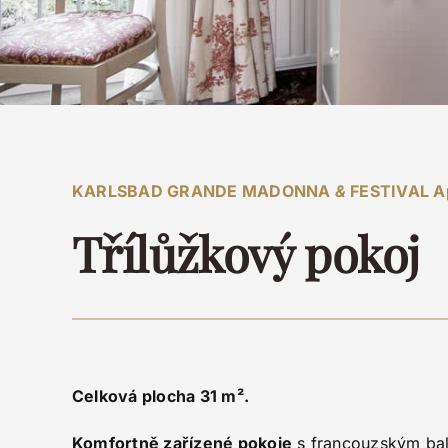
KARLSBAD GRANDE MADONNA
&
FESTIVAL A
Třílůžkový pokoj
Celková plocha 31 m².
Komfortně zařízené pokoje
s francouzským bal