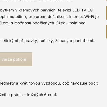
ytkem v krémových barvách, televizí LED TV LG,
lníme pitím), trezorem, deštníkem. Internet Wi-Fi je
0 cm, s možností oddělených lůžek – twin bed
etickými přípravky, ručníky, župany a pantoflemi.
 verze pokoje
 předměty a květinovou výzdobou, což navozuje pocit
žního prádla – každých 6 nocí.